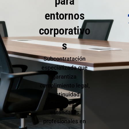
para
entornos
corporativo
s
Subcontratación
especializada que
garantiza
cumplimiento legal,
continuidad
operativa y
estándares
profesionales en