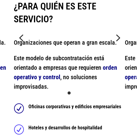
¿PARA QUIÉN ES ESTE
SERVICIO?
4
5
la.
Organizaciones que operan a gran escala.
Orga
Este modelo de subcontratación está
Este
den
orientado a empresas que requieren
orden
orie
operativo y control
, no soluciones
opera
improvisadas.
impr
R
Oficinas corporativas y edificios empresariales
R
Hoteles y desarrollos de hospitalidad